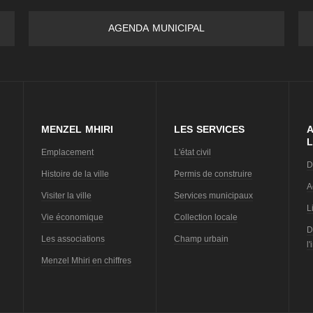
AGENDA MUNICIPAL
MENZEL MHIRI
LES SERVICES
A
L
Emplacement
L'état civil
D
Histoire de la ville
Permis de construire
A
Visiter la ville
Services municipaux
L
Vie économique
Collection locale
D
Les associations
Champ urbain
l
Menzel Mhiri en chiffres