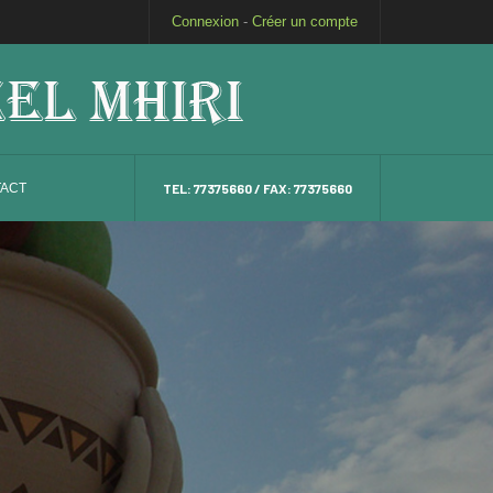
Connexion
-
Créer un compte
ACT
TEL: 77375660 / FAX: 77375660