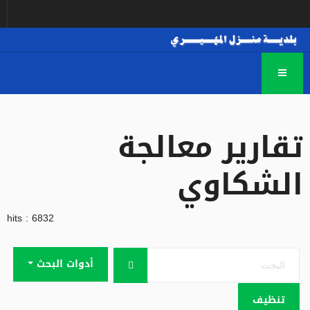
تقارير معالجة
الشكاوي
hits : 6832
البحث
أدوات البحث
تنظيف